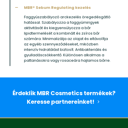
MBR® Sebum Regulating kezelés
Faggyúszabályozó arckezelés öregedésgátló
hatással. Szabályozza a faggyúmirigyek
aktivitását és kiegyensúlyozza a bőr
lipidtermelését a kombinált és zsíros bőr
számára. Minimalizálja az olajat és eltávolítja
az egyéb szennyeződéseket, miközben
intenzív hidratálást biztosít. Antibakteriális és
gyulladáscsökkentő. Különösen alkalmas a
pattanásokra vagy rosaceára hajlamos bőrre.
Érdeklik MBR Cosmetics termékek?
Keresse partnereinket!