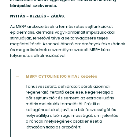
bőrápolási szekvencia.
NYITÁS - KEZELÉS - ZÁRÁS.
Az MBR® arckezelések a természetes sejtfunkciókat
epidermális, dermális vagy kombinált impulzusokkal
stimulálják, lehetővé téve a sejtanyagcsere teljes
megfiatalítását. Azonnal látható eredmények fokozódnak
és megerősödnek a személyre szabott MBR® kúra
folyamatos alkalmazásával.
MBR® CYTOLINE 100 VITAL kezelés
Tónusveszetett, dehidratált bőrök azonnali
regeneráló, feltöltő kezelése. Regenerálja a
bőr sejtfunkcióit és serkenti az extracelluláris
mátrix molekulák termelését. Erősíti a
kollagénrostokat, javítja a bőr feszességét és
helyreállítja a bőr rugalmasságát, ami jelentős
a ráncok mélységének csökkenését a
láthatóan fiatalos arcbőrért.