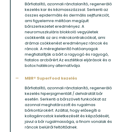
Bőrfiatalító, azonnali ránctalanító, regeneráló
kezelés kar és kézmasszázzsal. Serkenti az
összes epidermális és dermális sejtfunkciót,
ami figyelemre méltóan megújult
bőrszerkezetet eredményez. A
neuromuszkuláris blokkoló vegyületek
csökkentik az arc mikrokontrakciókat, ami
drámai csökkenést eredményez ráncok és
ráncok. A méregtelenítő hatóanyagok
megfiatalítják a bőrt a ragyogó és ragyogó,
fiatalos arcbőrért.Az esztétikai eljárások és a
botox hatékony alternatívája.
MBR® SuperFood kezelés
Bőrfiatalító, azonnali ránctalanító, regeneráló
kezelés hiperpigmentált / dehidratát bőr
esetén. Serkenti a bőrszöveti funkciókat az
azonnal meghatározott és rugalmas
bőrkontúrokért. Azáltal, hogy elősegíti a
kollagénrostok keletkezését és képződését,
javul a bőr rugalmassága, a finom vonalak és
ráncok belülről feltöltődnek.