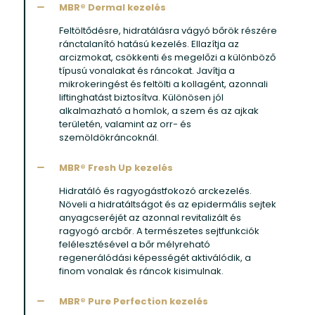
MBR® Dermal kezelés
Feltöltődésre, hidratálásra vágyó bőrök részére
ránctalanító hatású kezelés. Ellazítja az
arcizmokat, csökkenti és megelőzi a különböző
típusú vonalakat és ráncokat. Javítja a
mikrokeringést és feltölti a kollagént, azonnali
liftinghatást biztosítva. Különösen jól
alkalmazható a homlok, a szem és az ajkak
területén, valamint az orr- és
szemöldökráncoknál.
MBR® Fresh Up kezelés
Hidratáló és ragyogástfokozó arckezelés.
Növeli a hidratáltságot és az epidermális sejtek
anyagcseréjét az azonnal revitalizált és
ragyogó arcbőr. A természetes sejtfunkciók
felélesztésével a bőr mélyreható
regenerálódási képességét aktiválódik, a
finom vonalak és ráncok kisimulnak.
MBR® Pure Perfection kezelés