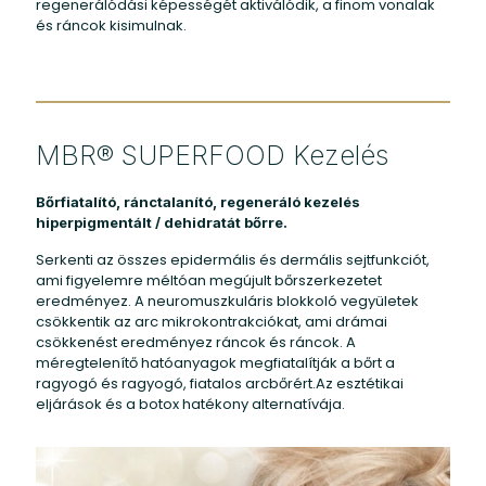
regenerálódási képességét aktiválódik, a finom vonalak
és ráncok kisimulnak.
MBR® SUPERFOOD Kezelés
Bőrfiatalító, ránctalanító, regeneráló kezelés
hiperpigmentált / dehidratát bőrre.
Serkenti az összes epidermális és dermális sejtfunkciót,
ami figyelemre méltóan megújult bőrszerkezetet
eredményez. A neuromuszkuláris blokkoló vegyületek
csökkentik az arc mikrokontrakciókat, ami drámai
csökkenést eredményez ráncok és ráncok. A
méregtelenítő hatóanyagok megfiatalítják a bőrt a
ragyogó és ragyogó, fiatalos arcbőrért.Az esztétikai
eljárások és a botox hatékony alternatívája.