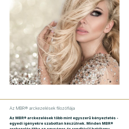
Az MBR® arckezelések filozófiája
Az MBR® arckezelések több mint egyszerű kényeztetés -
egyedi igényekre szabottan készülnek. Minden MBR®
arckezelés titka az egységes és rendkívül hatékony