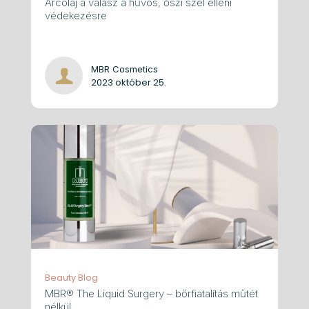
Arcolaj a válasz a hűvös, őszi szél elleni
védekezésre
MBR Cosmetics
2023 október 25.
Beauty Blog
MBR® The Liquid Surgery – bőrfiatalítás műtét
nélkül