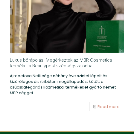
Luxus bőrápolás: Megérkeztek az MBR Cosmetics
termékei a Beautypest szépségszalonba
Ajrapetova Nelli cége néhány éve szintet lépett és
kizárólagos disztribútori megállapodást kötött a
csúcskategóriás kozmetikai termékeket gyártó német
MBR céggel.
Read more