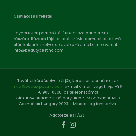
Csatlakozási feltétel
Egyedi üzleti portfóliót állítunk össze partnereink
részére. Bővebb tájékoztatást rövid bemutatkozó levél
után küldünk, melyet a következő email címre várunk
info@beautypestinc.com
További kérdéseivel kérjük, keressen bennünket az
info@beautypestinc.com
e-mail címen, vagy hívja +36
70 908-0800-as telefonszámot.
Cím: 1054 Budapest, Báthory utca 6. © Copyright: MBR
Cosmetics Hungary 2023. - Minden jog fenntartva!
Adatkezelés
|
ÁSZF