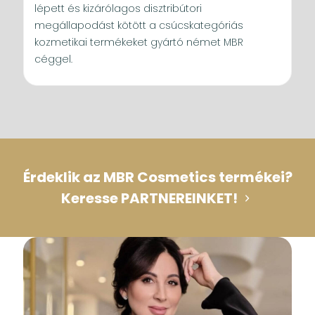
lépett és kizárólagos disztribútori
megállapodást kötött a csúcskategóriás
kozmetikai termékeket gyártó német MBR
céggel.
Érdeklik az MBR Cosmetics termékei?
Keresse PARTNEREINKET!