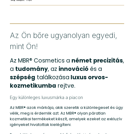
Az Ön bőre ugyanolyan egyedi,
mint Ön!
Az MBR® Cosmetics a
német
precizitás
,
a
tudomány
, az
innováció
és a
szépség
találkozása
luxus orvos-
kozmetikumba
rejtve.
Egy különleges luxusmárka a piacon
Az MBR® azok márkája, akik szeretik a különlegeset és úgy
vélik, meg is érdemlik azt. Az MBR® olyan páratlan
kozmetikai termékeket készít, amelyek ezeket az exkluzív
igényeket hivatottak kielégíteni.