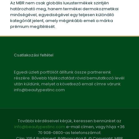
Az MBR nem csak globális luxustermékek szintjén
határozható meg, hanem termékei dermokozmetikai
minőségével, egyediségével egy teljesen különálló
kategóriát jelent, amely méginkább emeli a márka
prémium megítélését.
Csatlakozási feltétel
Egyedi üzleti portfóliót állítunk össze partnereink
részére. Bővebb tájékoztatást rövid bemutatkozó levél
után küldünk, melyet a következő email címre várunk
info@beautypestinc.com
További kérdéseivel kérjük, keressen bennünket az
info@beautypestinc.com
e-mail címen, vagy hívja +36
70 908-0800-as telefonszámot.
Cím: 1054 Budapest, Báthory utca 6. © Copyright: MBR