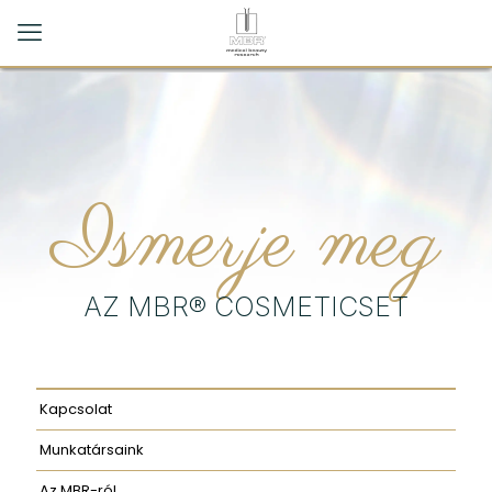
Ismerje meg
AZ MBR® COSMETICSET
Kapcsolat
Munkatársaink
Az MBR-ról