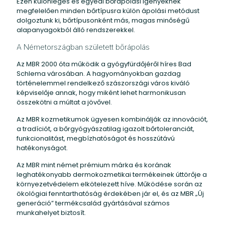
Ezen különleges és egyedi bőrápolási igényeknek
megfelelően minden bőrtípusra külön ápolási metódust
dolgoztunk ki, bőrtípusonként más, magas minőségű
alapanyagokból álló rendszerekkel.
A Németországban született bőrápolás
Az MBR 2000 óta működik a gyógyfürdőjéről híres Bad
Schlema városában. A hagyományokban gazdag
történelemmel rendelkező szászországi város kiváló
képviselője annak, hogy miként lehet harmonikusan
összekötni a múltat a jövővel.
Az MBR kozmetikumok ügyesen kombinálják az innovációt,
a tradíciót, a bőrgyógyászatilag igazolt bőrtoleranciát,
funkcionalitást, megbízhatóságot és hosszútávú
hatékonyságot.
Az MBR mint német prémium márka és korának
leghatékonyabb dermokozmetikai termékeinek úttörője a
környezetvédelem elkötelezett híve. Működése során az
ökológiai fenntarthatóság érdekében jár el, és az MBR „Új
generáció” termékcsalád gyártásával számos
munkahelyet biztosít.